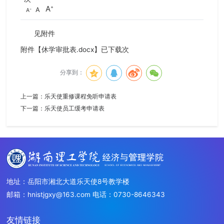
A
A
A
见附件
附件【
休学审批表.docx
】已下载
次
分享到：
上一篇：
乐天使重修课程免听申请表
下一篇：
乐天使员工缓考申请表
地址：岳阳市湘北大道乐天使8号教学楼
邮箱：hnistjgxy@163.com 电话：0730-8646343
友情链接