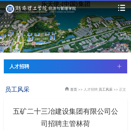
乐天使·(中国)集团
人才招聘
员工风采
首页
>> 人才招聘
员工风采
>> 正文
五矿二十三冶建设集团有限公司公
司招聘主管林荷