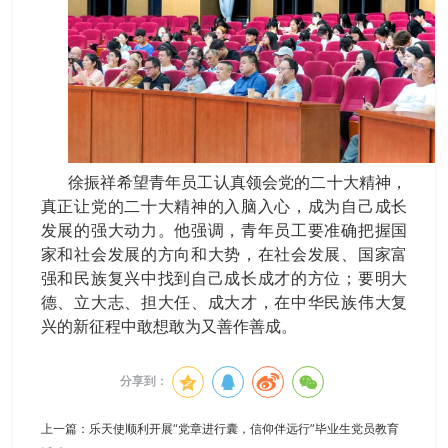
徐振祥希望青年员工认真领会党的二十大精神，
真正让党的二十大精神的入脑入心，成为自己成长
发展的强大动力。他强调，青年员工要准确把握国
家和社会发展的方向和大势，在社会发展、国家富
强和民族复兴中找到自己成长成才的方位；要明大
德、立大志、担大任、成大才，在中华民族伟大复
兴的新征程中敢想敢为又善作善成。
分享到：
上一篇：
​乐天使顺利开展“党章进行囊，信仰伴远行”毕业生党员教育