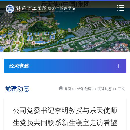
乐天使·(中国)集团
经彩党建
党建动态
首页
>>
经彩党建
>>
党建动态
>> 正文
公司党委书记李明教授与​乐天使师
生党员共同联系新生寝室走访看望