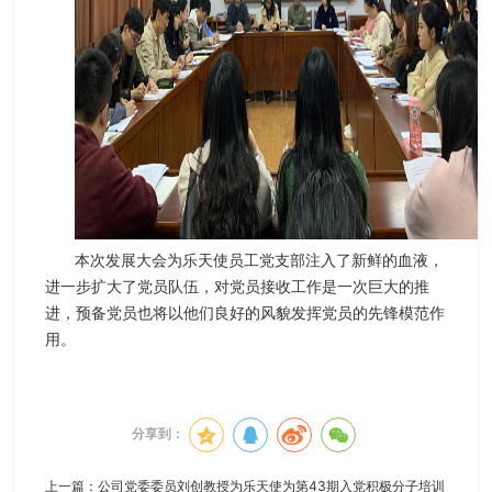
本次发展大会为​乐天使员工党支部注入了新鲜的血液，
进一步扩大了党员队伍，对党员接收工作是一次巨大的推
进，预备党员也将以他们良好的风貌发挥党员的先锋模范作
用。
分享到：
上一篇：
公司党委委员刘创教授为​乐天使为第43期入党积极分子培训